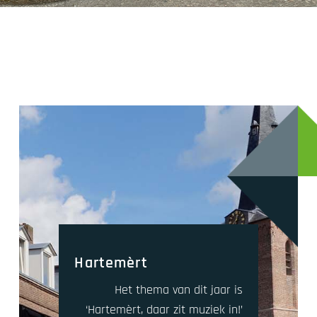
Hartemèrt
Het thema van dit jaar is
‘Hartemèrt, daar zit muziek in!’