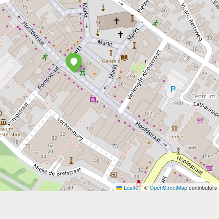
Leaflet
|
©
OpenStreetMap
contributors