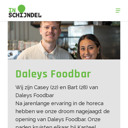
Skip
Men
to
Close
main
Menu
content
Daleys Foodbar
Wij zijn Casey (22) en Bart (28) van
Daleys Foodbar
Na jarenlange ervaring in de horeca
hebben we onze droom nagejaagd: de
opening van Daleys Foodbar. Onze
paden kruisten elkaar bij Kasteel