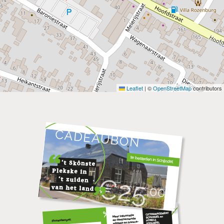
Leaflet
|
©
OpenStreetMap
contributors