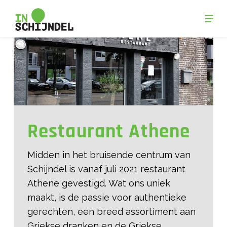
Skip
Men
to
Close
main
Menu
content
Restaurant Athene
Midden in het bruisende centrum van
Schijndel is vanaf juli 2021 restaurant
Athene gevestigd. Wat ons uniek
maakt, is de passie voor authentieke
gerechten, een breed assortiment aan
Griekse dranken en de Griekse