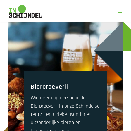
Skip
Men
to
Close
main
Menu
content
Bierproeverij
Wie neem jij mee naar de
Bierproeverij in onze Schijndelse
tent? Een unieke avond met
uitzonderlijke bieren en
bijpassende hapjes.