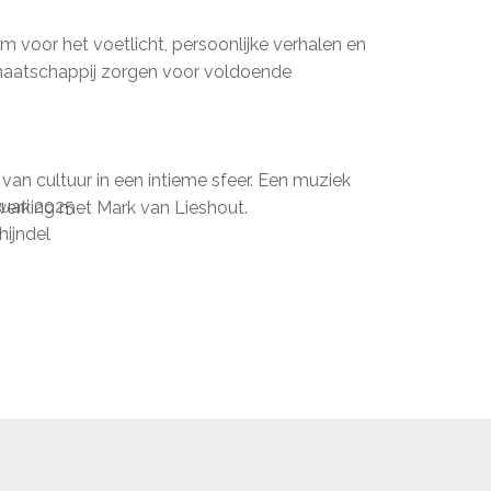
em voor het voetlicht, persoonlijke verhalen en
 maatschappij zorgen voor voldoende
an cultuur in een intieme sfeer. Een muziek
ruari 2025
erking met Mark van Lieshout.
hijndel