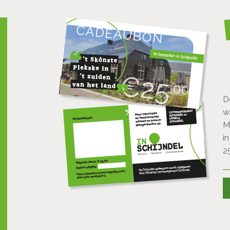
D
w
M
i
2