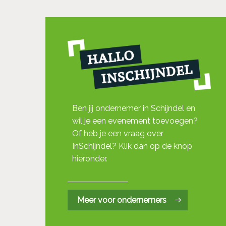
Ben jij ondernemer in Schijndel en
wil je een evenement toevoegen?
Of heb je een vraag over
InSchijndel? Klik dan op de knop
hieronder.
Meer voor ondernemers