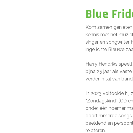
Blue Frid
Kom samen genieten v
kennis met het muziek
singer en songwriter 
ingerichte Blauwe zaa
Harry Hendriks speelt
bijna 25 jaar als vas
verder in tal van ba
In 2023 voltooide hij
“Zondagskind” (CD en v
onder één noemer maar
doortimmerde songs me
beeldend en persoonl
relateren.