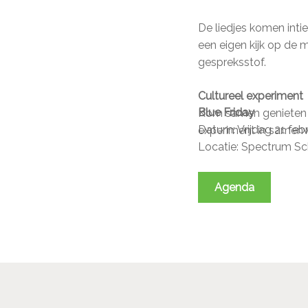
De liedjes komen inti
een eigen kijk op de
gespreksstof.
Cultureel experiment
Blue Friday
Kom samen genieten v
Datum: Vrijdag 21 feb
experiment in samenw
Locatie: Spectrum Sc
Agenda