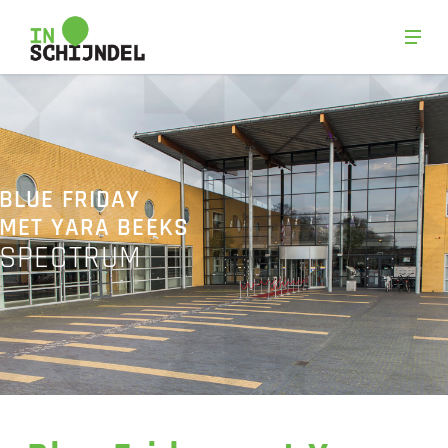
Skip
Men
to
Close
main
Menu
content
BLUE FRIDAY
MET YARA BEEKS
SPECTRUM