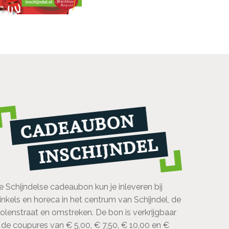
e Schijndelse cadeaubon kun je inleveren bij
inkels en horeca in het centrum van Schijndel, de
olenstraat en omstreken. De bon is verkrijgbaar
n de coupures van € 5,00, € 7,50, € 10,00 en €