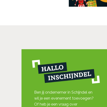
Ben jij ondernemer in Schijndel en
wil je een evenement toevoegen?
Of heb je een vraag over