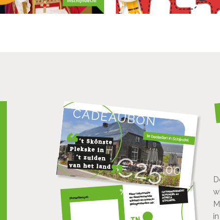
D
w
M
i