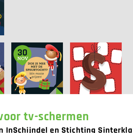
voor tv-schermen
an InSchijndel en Stichting Sinterkl