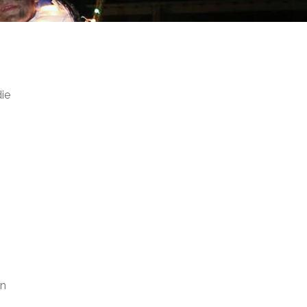
die
an