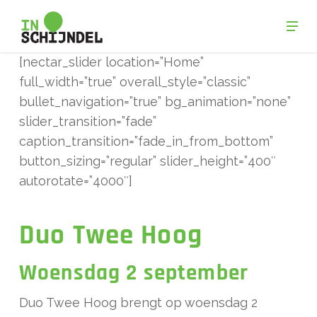
Skip
Men
to
Close
main
[nectar_slider location=”Home”
Menu
content
full_width=”true” overall_style=”classic”
bullet_navigation=”true” bg_animation=”none”
slider_transition=”fade”
caption_transition=”fade_in_from_bottom”
button_sizing=”regular” slider_height=”400″
autorotate=”4000″]
Duo Twee Hoog
Woensdag 2 september
Duo Twee Hoog brengt op woensdag 2