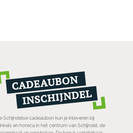
e Schijndelse cadeaubon kun je inleveren bij
inkels en horeca in het centrum van Schijndel, de
olenstraat en omstreken. De bon is verkrijgbaar