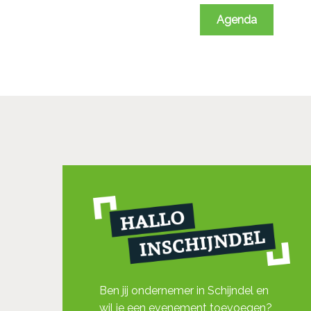
Agenda
Ben jij ondernemer in Schijndel en
wil je een evenement toevoegen?