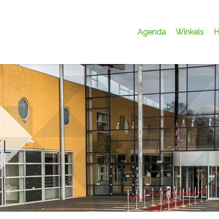
Agenda
Winkels
H
EL