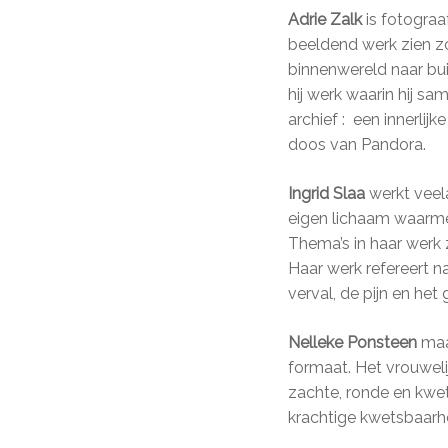
Adrie Zalk
is fotograaf
beeldend werk zien zo
binnenwereld naar bu
hij werk waarin hij sa
archief : een innerlij
doos van Pandora.
Ingrid Slaa
werkt veela
eigen lichaam waarmee
Thema’s in haar werk z
Haar werk refereert n
verval, de pijn en he
Nelleke Ponsteen
maak
formaat. Het vrouweli
zachte, ronde en kwe
krachtige kwetsbaarhe