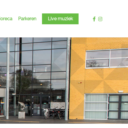
facebook
instagram
oreca
Parkeren
Live muziek