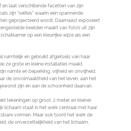
 en laat verschillende facetten van zijn
als zijn “selfies” waarin een spannende
iten geprojecteerd wordt. Daarnaast exposeert
mengestelde beelden maakt van foto’s uit zijn
ke schatkamer op een kleurrijke wijze als een
l ruimtelijk en gebruikt afgietsels van haar
 ze grote en kleine installaties maakt.
ijn ruimte en beperking, vrijheid en onvrijheid.
aar de onvolmaaktheid van het leven, aan het
t gewond zijn én aan de schoonheid daarvan.
t tekeningen op groot, 2 meter, en kleiner
jk lichaam staat in het werk centraal met haar
tsbare vormen. Maar ook toont het werk de
id, de onverzettelijkheid van het lichaam.