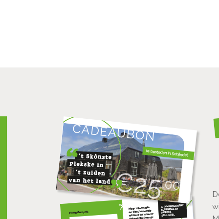
D
w
M