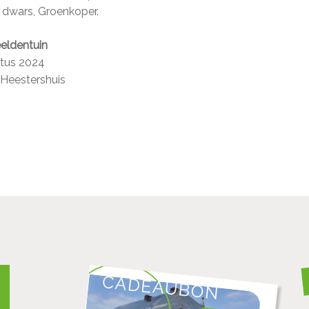
e dwars, Groenkoper.
eeldentuin
tus 2024
Heestershuis