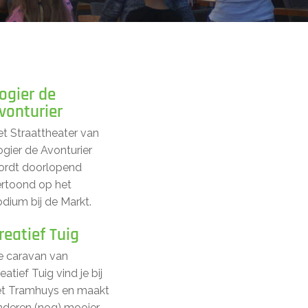
ogier de
vonturier
t Straattheater van
gier de Avonturier
ordt doorlopend
ertoond op het
dium bij de Markt.
reatief Tuig
e caravan van
eatief Tuig vind je bij
et Tramhuys en maakt
nderen (nog) mooier.