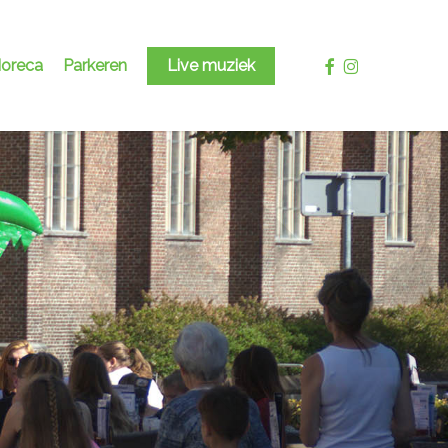
facebook
instagram
oreca
Parkeren
Live muziek