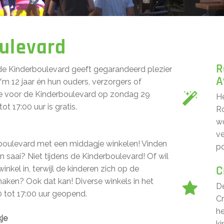
ulevard
R
e Kinderboulevard geeft gegarandeerd plezier
A
/m 12 jaar én hun ouders, verzorgers of
ee voor de Kinderboulevard op zondag 29
He
t 17:00 uur is gratis.
Ro
w
v
oulevard met een middagje winkelen! Vinden
po
n saai? Niet tijdens de Kinderboulevard! Of wil
C
winkel in, terwijl de kinderen zich op de
aken? Ook dat kan! Diverse winkels in het
D
0 tot 17:00 uur geopend.
Cr
h
kje
ki