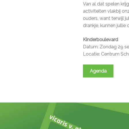
Van al dat spelen kri
activiteiten vlakbij o
ouders, want terwijl j
drankje, kunnen jullie
Kinderboulevard
Datum: Zondag 29 s
Locatie: Centrum Schi
Agenda