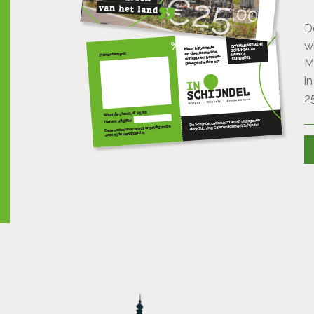
D
w
M
i
2