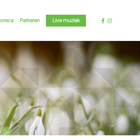
facebook
instagram
oreca
Parkeren
Live muziek