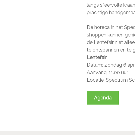
langs sfeervolle kraam
prachtige handgemaak
De horeca in het Spe
shoppen kunnen genie
de Lentefair niet all
te ontspannen en te g
Lentefair
Datum: Zondag 6 apri
Aanvang: 11.00 uur
Locatie: Spectrum Sc
Agenda