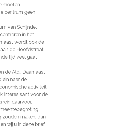
 te moeten
lse centrum geen
rum van Schijndel
centreren in het
arnaast wordt ook de
s aan de Hoofdstraat
de tijd veel gaat
n de Aldi. Daarnaast
plein naar de
conomische activiteit
 interes­ sant voor de
rein daarvoor.
gemeentebegroting
ig zouden maken, dan
n wij u in deze brief