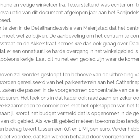
schone en veilige winkelcentra. Teleurstellend was echter om
 evaluatie van dit document afgelopen jaar aan het Schijnde
teed.
e zien in de Detailhandelsvisie van Meierijstad dat het cent
 moet wel zo blijven. De aanbeveling om het centrum te con
isstraat en de Akkerstraat nemen we dan ook graag over. Da
t er een onnatuurlijke harde overgang in het winkelgebied i
poleons kerkje. Laat dit nu net een gebied zijn waar de komen
hoven zal worden gesloopt ten behoeve van de uitbreiding va
 worden gerealiseerd van het parkeerterrein aan het Catharina
l zaken die passen in de voorgenomen concentratie van de e
beuren. Het leek ons in dat kader ook raadzaam en zeker ook
rkzaamheden te combineren met het opknappen van het ter
 maart jl. wordt het budget vermeld dat is opgenomen in de 
e van dit gebied. Als we dit gebied meteen toekomstbestend
bedrag tekort tussen een 0,5 en 1 Miljoen euro. Verder hebbe
ncieel voordeel dat kan worden behaald door voorgenomen