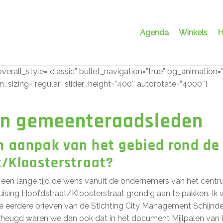
Agenda
Winkels
H
overall_style=”classic” bullet_navigation=”true” bg_animation=”
_sizing=”regular” slider_height=”400″ autorotate=”4000″]
n gemeenteraadsleden
 aanpak van het gebied rond de 
/Kloosterstraat?
al een lange tijd de wens vanuit de ondernemers van het cent
uising Hoofdstraat/Kloosterstraat grondig aan te pakken. Ik v
de eerdere brieven van de Stichting City Management Schijnd
rheugd waren we dan ook dat in het document Mijlpalen van 