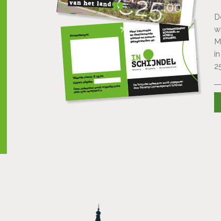
D
w
M
i
2