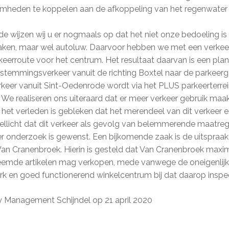
amheden te koppelen aan de afkoppeling van het regenwate
de wijzen wij u er nogmaals op dat het niet onze bedoeling is
 maken, maar wel autoluw. Daarvoor hebben we met een verke
eerroute voor het centrum. Het resultaat daarvan is een plan 
estemmingsverkeer vanuit de richting Boxtel naar de parkeer
erkeer vanuit Sint-Oedenrode wordt via het PLUS parkeerterre
 We realiseren ons uiteraard dat er meer verkeer gebruik maa
 het verleden is gebleken dat het merendeel van dit verkeer e
llicht dat dit verkeer als gevolg van belemmerende maatre
er onderzoek is gewenst. Een bijkomende zaak is de uitspraa
Van Cranenbroek. Hierin is gesteld dat Van Cranenbroek maxi
emde artikelen mag verkopen, mede vanwege de oneigenlijke
rk en goed functionerend winkelcentrum bij dat daarop inspee
y Management Schijndel op 21 april 2020
,