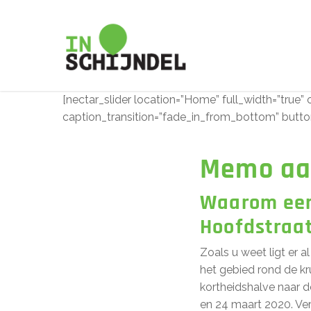
Skip
to
main
content
[nectar_slider location=”Home” full_width=”true” 
caption_transition=”fade_in_from_bottom” button
Memo aa
Waarom een
Hoofdstraat
Zoals u weet ligt er 
het gebied rond de kr
kortheidshalve naar 
en 24 maart 2020. Ve