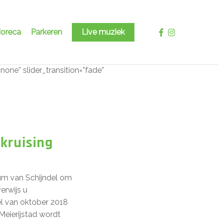
facebook
instagram
oreca
Parkeren
Live muziek
none” slider_transition=”fade”
kruising
rum van Schijndel om
erwijs u
el van oktober 2018
Meierijstad wordt