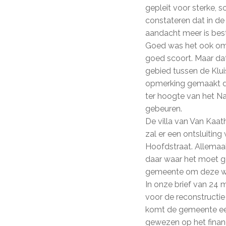
gepleit voor sterke, 
constateren dat in de
aandacht meer is bes
Goed was het ook om t
goed scoort. Maar dat
gebied tussen de Klu
opmerking gemaakt da
ter hoogte van het Na
gebeuren.
De villa van Van Kaat
zal er een ontsluiting
Hoofdstraat. Allemaa
daar waar het moet ge
gemeente om deze we
In onze brief van 24
voor de reconstructi
komt de gemeente een 
gewezen op het fina