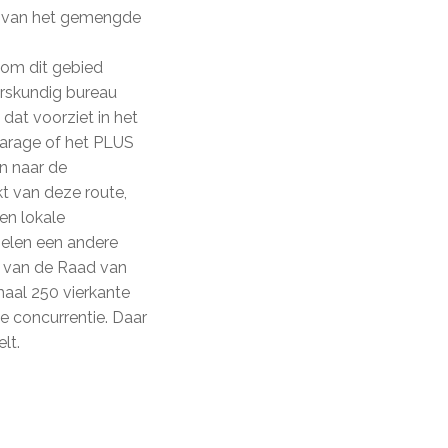
r van het gemengde
 om dit gebied
erskundig bureau
dat voorziet in het
garage of het PLUS
in naar de
kt van deze route,
en lokale
gelen een andere
k van de Raad van
maal 250 vierkante
 concurrentie. Daar
lt.