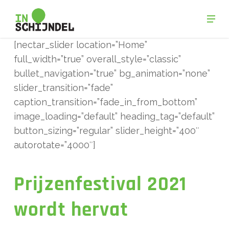
Skip
Men
to
Close
main
[nectar_slider location=”Home”
Menu
content
full_width=”true” overall_style=”classic”
bullet_navigation=”true” bg_animation=”none”
slider_transition=”fade”
caption_transition=”fade_in_from_bottom”
image_loading=”default” heading_tag=”default”
button_sizing=”regular” slider_height=”400″
autorotate=”4000″]
Prijzenfestival 2021
wordt hervat