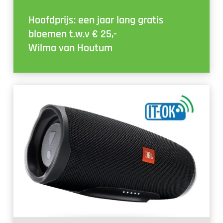
Hoofdprijs: een jaar lang gratis
bloemen t.w.v € 25,-
Wilma van Houtum