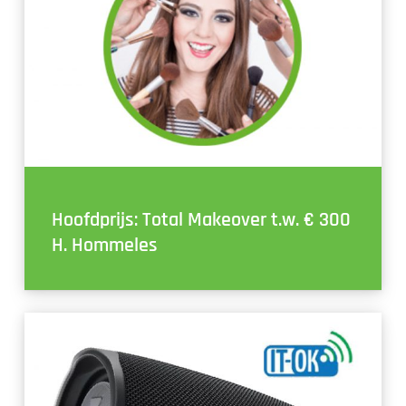
Hoofdprijs: Total Makeover t.w. € 300
H. Hommeles