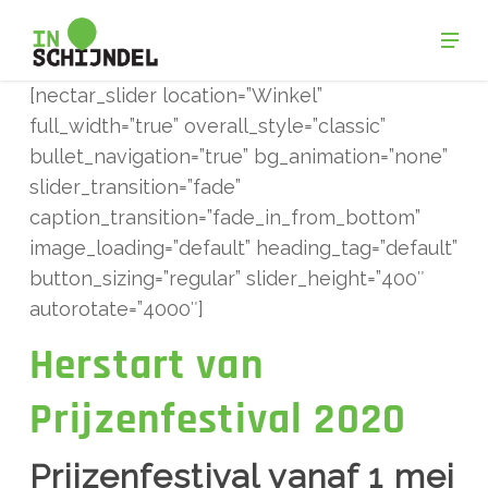
Skip
Men
to
Close
main
[nectar_slider location=”Winkel”
Menu
content
full_width=”true” overall_style=”classic”
bullet_navigation=”true” bg_animation=”none”
slider_transition=”fade”
caption_transition=”fade_in_from_bottom”
image_loading=”default” heading_tag=”default”
button_sizing=”regular” slider_height=”400″
autorotate=”4000″]
Herstart van
Prijzenfestival 2020
Prijzenfestival vanaf 1 mei