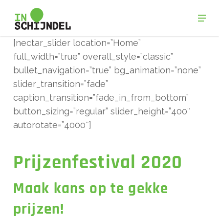
Skip
Men
to
Close
main
[nectar_slider location=”Home”
Menu
content
full_width=”true” overall_style=”classic”
bullet_navigation=”true” bg_animation=”none”
slider_transition=”fade”
caption_transition=”fade_in_from_bottom”
button_sizing=”regular” slider_height=”400″
autorotate=”4000″]
Prijzenfestival 2020
Maak kans op te gekke
prijzen!